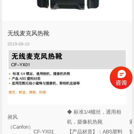
无线麦克风热靴
2019-08-10
◆ 标准1/4螺丝，通用相
昶风
机，摄像机热靴
（Canfon）
CF-YX01
【产品材质】：ABS塑料