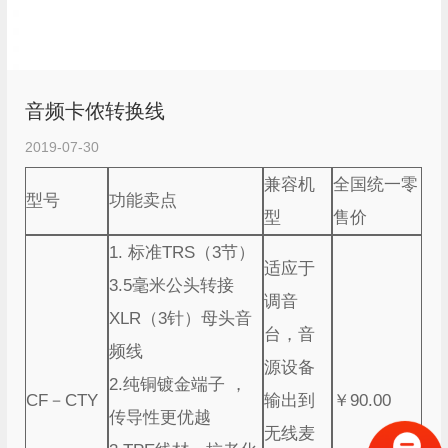
音频卡侬转换线
2019-07-30
兼容机
全国统一零
型号
功能卖点
型
售价
1. 标准TRS（3节）
适应于
3.5毫米公头转接
调音
XLR（3针）母头音
台，音
频线
源设备
2.纯铜镀金端子 ，
CF－CTY
输出到
￥90.00
传导性更优越
无线麦